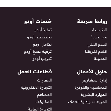
روابط سريعة
خدمات أودو
الرئيسية
تنفيذ أودو
من نحن؟
تخصيص أودو
الدعم الفني
تكامل أودو
انضم لفريقنا
ترقية نسخ أودو
المدونة
تدريب أودو
حلول الأعمال
قطاعات العمل
إدارة المشاريع
العقارات
المحاسبة والفوترة
التجارة الالكترونية
الموارد البشرية
المطاعم
المبيعات وإدارة العملاء
المقاولات
التجارة العامة